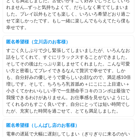
とても満足しました。舌使いがすごく好みでじっとしていら
れません…ずっと気持ちよくて、だらしなく果ててしまいま
した。プレイ以外もとても楽しく、いろいろ希望どおり過ご
せて楽しかったです。もし一緒に楽しんでもらえてたら僕も
幸せです。
匿名希望様（立川店のお客様）
すごく久しぶりで少し緊張してしまいましたが、いろんなお
話をしてくれて、すぐにリラックスすることができました。
そしてその後はたっぷり楽しませてくれました。こんな可愛
い方と密着してプレイできるなんて贅沢で幸せです。しか
も、自分好みの優しそうで愛らしいお顔なので、満足感10倍
増しです。そして、ちろちろ乳首舐め＋にこにこ上目遣い＋
小さくてかわいらしい手で一生懸命手コキのコンボは最強で
我慢できるわけがありません。お仕事感を見せないようにし
てくれるのもすごく良いです。自分にとっては短い時間でし
たが、充実した時間を過ごせて、とても満足しました。
匿名希望様（しんばし店のお客様）
電車の遅延で大幅に遅刻してしまい（ぎりぎりに来るのがい