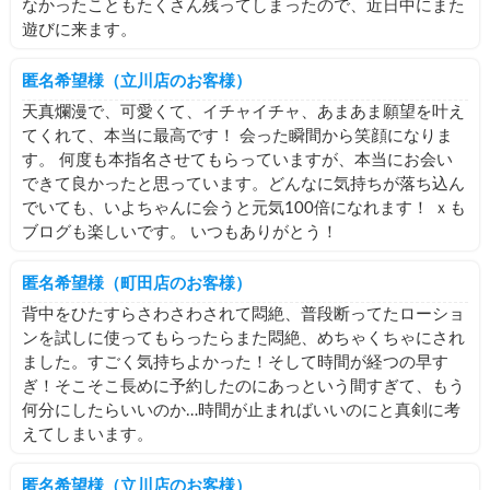
なかったこともたくさん残ってしまったので、近日中にまた
遊びに来ます。
匿名希望様（立川店のお客様）
天真爛漫で、可愛くて、イチャイチャ、あまあま願望を叶え
てくれて、本当に最高です！ 会った瞬間から笑顔になりま
す。 何度も本指名させてもらっていますが、本当にお会い
できて良かったと思っています。どんなに気持ちが落ち込ん
でいても、いよちゃんに会うと元気100倍になれます！ ｘも
ブログも楽しいです。 いつもありがとう！
匿名希望様（町田店のお客様）
背中をひたすらさわさわされて悶絶、普段断ってたローショ
ンを試しに使ってもらったらまた悶絶、めちゃくちゃにされ
ました。すごく気持ちよかった！そして時間が経つの早す
ぎ！そこそこ長めに予約したのにあっという間すぎて、もう
何分にしたらいいのか…時間が止まればいいのにと真剣に考
えてしまいます。
匿名希望様（立川店のお客様）