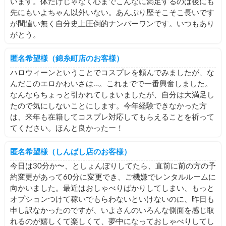
います。体だけじゃなく心までこんなに満足するのは後にも
先にもいよちゃん以外いない。あんぷり歴そこそこ長いです
が間違い無く自分史上圧倒的ナンバーワンです。いつもあり
がとう。
匿名希望様（錦糸町店のお客様）
ハロウィーンということでコスプレを頼んでみましたが、な
んだこのエロかわいさは…。これまでで一番興奮しました。
なんならちょっと引かれてしまいましたが、自分は大満足し
たので気にしないことにします。今年経験できなかった方
は、来年も在籍してコスプレ対応してもらえることを祈って
てください。ほんと良かったー！
匿名希望様（しんばし店のお客様）
今日は30分か〜、としょんぼりしてたら、直前に前の方の予
約変更があって60分に変更でき、ご機嫌でレンタルルームに
向かいました。最近はおしゃべりばかりしてしまい、もっと
オプションつけて稼いでもらわないといけないのに、昨日も
申し訳なかったのですが、いよさんのいろんな側面を感じ取
れるのが嬉しくて楽しくて、夢中になっておしゃべりしてし