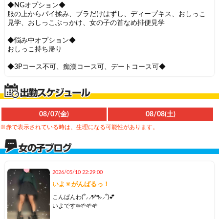
◆NGオプション◆
服の上からパイ揉み、ブラだけはずし、ディープキス、おしっこ
見学、おしっこぶっかけ、女の子の首なめ排便見学
◆悩み中オプション◆
おしっこ持ち帰り
◆3Pコース不可、痴漢コース可、デートコース可◆
08/07(金)
08/08(土)
※赤で表示されている時は、生理になる可能性があります。
2026/05/10 22:29:00
いよ🔅がんばるっ！
こんばんわ(՞⸝⸝ᵒ̴̶̷᷄꒳ᵒ̴̶̷᷅⸝⸝՞)💕
いよです☀️🌱🌱🌱