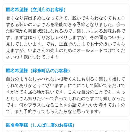
と今日普通に遊んでて
匿名希望様（立川店のお客様）
ノリで錦糸町出勤しちゃう？？？？
気温変化が最近激しくて皆様体調の方いかがされてますか？
となり
💦
暑くなり露出多めになってきて、脱いでもらわなくてもエロ
すぎる装いのいよさんを堪能できる季節となりました。会っ
わさ姉と一緒に出勤なう屋さんです✨
お元気ですか(ᵕ •̥ ·̫ •̥ ᵕ)？
た瞬間から興奮状態になれるので、楽しいしある意味お得で
普段会えない層の方などに会える機会！！
最近本当に体調を崩しやすくなってて周りでも結構高熱とか
す。まずはゆっくりおしゃべりしますが、その間もついチラ
と思いワクワクしてる💭
風邪とかインフルとか多いです💦💦💦💦
見してしまいます。でも、正直そのままでも十分抜いてもら
えますが、いよさんの売上のためにオールヌードつけてくだ
まだあと3時間くらいあるので
とっっても心配してます💭💭💭
さいね！僕はつけてます！
錦糸町お近くでまだ元気だよーーー
ほんと毎日毎日無理はせず体調に気をつけて楽しいライフ送
ろうね(ᵕ •̥ ·̫ •̥ ᵕ)
匿名希望様（錦糸町店のお客様）
という方ぜひぜひ
自分のようなしゃべれない根暗くんにも明るく楽しく接して
今からお待ちしてます🌱🌱🌱🌱
いよは相変わらずめっちゃ元気💨💨💨
くれてありがとうございます。にこにこして聞いてるだけで
わくわく
と、いいつついま生理が来ちゃいましたまじ、いまほん
すがとても居心地が良いです。こんな自分のことでも、もっ
と、いま
とたくさん知りたいって言ってくれたのもすごく嬉しかった
うきうき
です。何かプラスになることをお話できないか考えておくの
なので体調崩す予定ができました!!!
どきどき
で、また予約させてもらえたらなと思ってます。
かなしーーーー
へへへ( ¯꒳​¯ )ᐝ
匿名希望様（しんばし店のお客様）
ということなので明日の予定が町田店13時~19時出勤です🔥
それではここで失礼いたします🙇🏻‍♀️🙇🏻‍♀️🙇🏻‍♀️
ほんとは21時までだったのですが無理すると良くないのでち