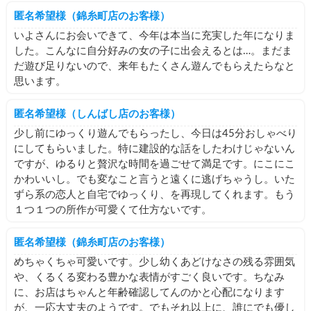
匿名希望様（錦糸町店のお客様）
いよさんにお会いできて、今年は本当に充実した年になりま
した。こんなに自分好みの女の子に出会えるとは…。まだま
だ遊び足りないので、来年もたくさん遊んでもらえたらなと
思います。
匿名希望様（しんばし店のお客様）
少し前にゆっくり遊んでもらったし、今日は45分おしゃべり
にしてもらいました。特に建設的な話をしたわけじゃないん
ですが、ゆるりと贅沢な時間を過ごせて満足です。にこにこ
かわいいし。でも変なこと言うと遠くに逃げちゃうし。いた
ずら系の恋人と自宅でゆっくり、を再現してくれます。もう
１つ１つの所作が可愛くて仕方ないです。
匿名希望様（錦糸町店のお客様）
めちゃくちゃ可愛いです。少し幼くあどけなさの残る雰囲気
や、くるくる変わる豊かな表情がすごく良いです。ちなみ
に、お店はちゃんと年齢確認してんのかと心配になります
が、一応大丈夫のようです。でもそれ以上に、誰にでも優し