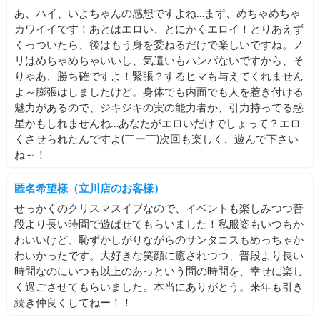
あ、ハイ、いよちゃんの感想ですよね…まず、めちゃめちゃ
カワイイです！あとはエロい、とにかくエロイ！とりあえず
くっついたら、後はもう身を委ねるだけで楽しいですね。ノ
リはめちゃめちゃいいし、気遣いもハンパないですから、そ
りゃあ、勝ち確ですよ！緊張？するヒマも与えてくれません
よ～膨張はしましたけど。身体でも内面でも人を惹き付ける
魅力があるので、ジキジキの実の能力者か、引力持ってる惑
星かもしれませんね…あなたがエロいだけでしょって？エロ
くさせられたんですよ(￣ー￣)次回も楽しく、遊んで下さい
ね～！
匿名希望様（立川店のお客様）
せっかくのクリスマスイブなので、イベントも楽しみつつ普
段より長い時間で遊ばせてもらいました！私服姿もいつもか
わいいけど、恥ずかしがりながらのサンタコスもめっちゃか
わいかったです。大好きな笑顔に癒されつつ、普段より長い
時間なのにいつも以上のあっという間の時間を、幸せに楽し
く過ごさせてもらいました。本当にありがとう。来年も引き
続き仲良くしてねー！！