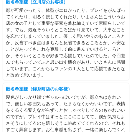
匿名希望様（立川店のお客様）
顔が可愛かったり、体型がエロかったり、プレイをがんばっ
てくれたり、明るく接してくれたり、いよさんはこういうお
店の女の子として重要な要素を兼ね備えていて素晴らしいで
す。でも、最近そういうところばかり見ていて、大事なこと
を忘れてしまっていました。優しく思いやりのあるところと
か、反省すべき点はきちんと反省できるところとか、不安な
ことがあってもこれを克服して前に進んでいけるところと
か、そういうところが好きで応援していたのでした。今回遊
んでもらっていてふと思い出す機会があり、いよさんに感謝
しています。これからもファンの１人として応援できたらな
と改めて思います。
匿名希望様（錦糸町店のお客様）
髪色がしっかり緑でギャルっぽいですが、顔立ちはきれい
で、優しい雰囲気もあって、たまらなくかわいいです。表情
をくるくる変えながらずっとおしゃべりしてるのもかわいい
のですが。プレイ中はずっとにこにこしてて、僕が気持ちよ
さそうにしてるのを嬉しそうに眺めててくれるので、それも
すごく興奮します。お仕事感を出さず、一緒に楽しんでくれ