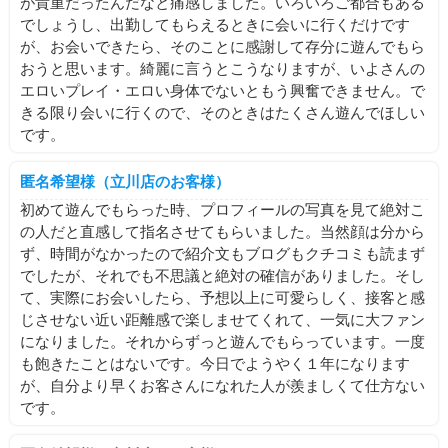
が貴重だったんだなと痛感しました。いろいろご都合もある
PS.
でしょうし、出勤してもらえるときに会いに行くだけです
これはさっき撮った写真！
が、お会いできたら、そのことに感謝して存分に遊んでもら
おうと思います。綺麗に言うとこうなりますが、いよさんの
お母さんからお守りとして貰ったネックレス
エロいプレイ・エロい身体でないともう興奮できません。で
超お気に入り🫶🏻🫶🏻🫶🏻
きる限り会いに行くので、そのときはたくさん遊んでほしい
壊したくないので
です。
出勤中は外すけどね( ˶> <˶)
匿名希望様（立川店のお客様）
🔅いよ🔅
初めて遊んでもらった時、プロフィールの写真を見て絶対こ
の人だと直感して指名させてもらいました。当然顔は分から
ず、時間がなかったので紹介文もブログもクチコミも読まず
でしたが、それでも不思議と絶対の確信がありました。そし
て、実際にお会いしたら、予想以上に可愛らしく、接客と感
じさせない近い距離感で楽しませてくれて、一気に大ファン
になりました。それからずっと遊んでもらっています。一度
も飽きたことはないです。今日でようやく１年になります
が、自分より早くお客さんになれた人が羨ましくて仕方ない
です。