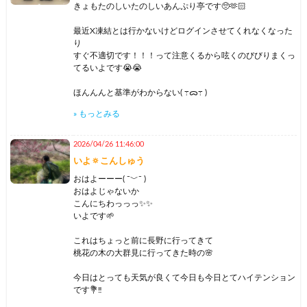
きょもたのしいたのしいあんぷり亭です🥺🫶🏻
最近X凍結とは行かないけどログインさせてくれなくなった
り
すぐ不適切です！！！って注意くるから呟くのびびりまくっ
てるいよです😭😭
ほんんんと基準がわからない( ߹ᯅ߹ )‪
» もっとみる
今日出勤だよーとか今週の予定これだよーとか本指様とか初
指名様沢山ありがとう🥲とか
2026/04/26 11:46:00
全部だめです！！！言われる😭
いよ🔅こんしゅう
色々手軽に呟きたいのに難しい世の中だあ😔
おはよーーー( ¯﹀¯ )
おはよじゃないか
なーーーーんてネガティブな事書いちゃいけないなあごめん
こんにちわっっっ✨✨
なさい( ߹ᯅ߹ )‪
いよです🌱
でも！！！！！！！！悲しいんだもん！！！！！！
これはちょっと前に長野に行ってきて
もっと今日はありがとうございましたー！とか会えて嬉しい
桃花の木の大群見に行ってきた時の🌸
です🥲とかいよからこそ楽しい時間をくれて大感謝🥺
とか伝えたいもん!!!!!!!!!!
今日はとっても天気が良くて今日も今日とてハイテンション
です💐‼️
最近大塚愛さんの[黒毛和牛上塩タン焼680円]て曲にハマっ