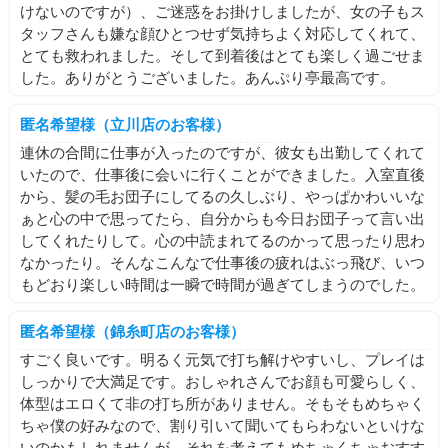
けないのですが）、ご迷惑をお掛けしましたが、女の子もス
タッフさんも嫌な顔ひとつせず気持ちよく対応してくれて、
とても救われました。そして到着後はとても楽しく過ごせま
した。ありがとうございました。あんぷり亭最高です。
匿名希望様（立川店のお客様）
連休の合間に仕事が入ったのですが、彼女も出勤してくれて
いたので、仕事後に会いに行くことができました。入室直後
から、髪の毛お団子にしてるの久しぶり、やっぱかわいいな
ぁと心の中で思ってたら、自分からも今日お団子って言い出
してくれたりして。心の中読まれてるのかって思ったり思わ
なかったり。そんなこんなで仕事後の疲れはぶっ飛び、いつ
もどおり楽しい時間は一瞬で時間が過ぎてしまうのでした。
匿名希望様（錦糸町店のお客様）
すごく良いです。明るく元気で打ち解けやすいし、プレイは
しっかりで大満足です。おしゃれさんでお顔も可愛らしく、
体型はエロくて非の打ち所がありません。そもそもめちゃく
ちゃ僕の好みなので、割り引いて聞いてもらわないといけな