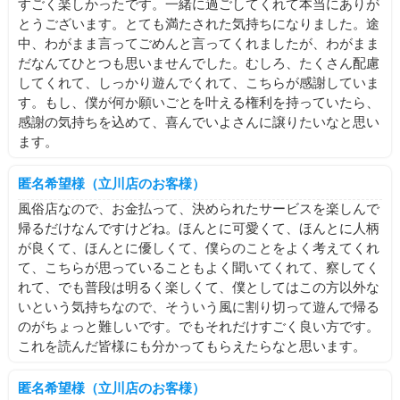
すごく楽しかったです。一緒に過ごしてくれて本当にありが
ょっと減らして貰いました🥲
とうございます。とても満たされた気持ちになりました。途
ここまで呼んでくれてありがとう🫶🏻💨
中、わがまま言ってごめんと言ってくれましたが、わがまま
生理中はシークレットオプションが[パイズリ][身体にフィニ
だなんてひとつも思いませんでした。むしろ、たくさん配慮
🔅いよ🔅
ッシュ]しか出来なくなっちゃうのでお気をつけください🙇🏻‍♀️
🙇🏻‍♀️🙇🏻‍♀️
してくれて、しっかり遊んでくれて、こちらが感謝していま
す。もし、僕が何か願いごとを叶える権利を持っていたら、
タイミングにもよりますがだいたいオールヌード出来ます💭
感謝の気持ちを込めて、喜んでいよさんに譲りたいなと思い
ます。
あと寒さに弱いので温もり欲しさにめっちゃくっつきますま
あいつもくっついてますが相変わらず沢山くっつきます
匿名希望様（立川店のお客様）
いちゃいちゃいっぱいしたいです(ˊo̴̶̷̤ ̫ o̴̶̷̤ˋ)
風俗店なので、お金払って、決められたサービスを楽しんで
とっても宜しくお願いします🙇🏻‍♀️🙇🏻‍♀️
帰るだけなんですけどね。ほんとに可愛くて、ほんとに人柄
が良くて、ほんとに優しくて、僕らのことをよく考えてくれ
そして明日出勤後から11月中旬までしばらくお休み頂きます
て、こちらが思っていることもよく聞いてくれて、察してく
🥲
れて、でも普段は明るく楽しくて、僕としてはこの方以外な
旅行とかじゃないんだけどかなり出勤減ります🙇🏻‍♀️
いという気持ちなので、そういう風に割り切って遊んで帰る
なので明日特に会いたいなの気持ち🥲
のがちょっと難しいです。でもそれだけすごく良い方です。
これを読んだ皆様にも分かってもらえたらなと思います。
ぜひとってもよろしくお願いしたいです🥺
なーーーんていいますけど今ここまでブログ読んでいただい
匿名希望様（立川店のお客様）