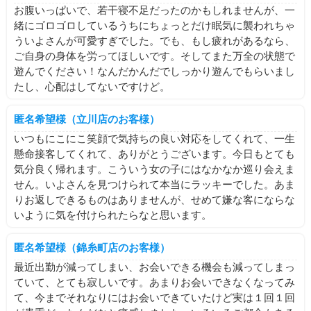
て思いませんでしたか？？
お腹いっぱいで、若干寝不足だったのかもしれませんが、一
緒にゴロゴロしているうちにちょっとだけ眠気に襲われちゃ
タイトルの通り、話が二転三転します
ういよさんが可愛すぎでした。でも、もし疲れがあるなら、
結構気分で色々変えがちです
ご自身の身体を労ってほしいです。そしてまた万全の状態で
ご迷惑おかけしてます(´･ω･`;)
遊んでください！なんだかんだでしっかり遊んでもらいまし
たし、心配はしてないですけど。
なので気分で急にやっぱりちょっと出勤します！とかもある
と思いますすみませんんんん
よければリマインダー登録やXの方ちょこちょこ見ていただ
匿名希望様（立川店のお客様）
けると助かります
いつもにこにこ笑顔で気持ちの良い対応をしてくれて、一生
あまりいよの言うこと信用しない方がいいと思います（自分
懸命接客してくれて、ありがとうございます。今日もとても
で言うなすぎる）
気分良く帰れます。こういう女の子にはなかなか巡り会えま
せん。いよさんを見つけられて本当にラッキーでした。あま
と、言いたいこと全部言い終わったのでそろそろ終わります
りお返しできるものはありませんが、せめて嫌な客にならな
ここまで読んでくださってありがとうございました！！
いように気を付けられたらなと思います。
ブログ見て指名したよって方かなり多くてびっくりしてます
匿名希望様（錦糸町店のお客様）
✨✨
最近出勤が減ってしまい、お会いできる機会も減ってしまっ
本当にありがとね！！！！！
ていて、とても寂しいです。あまりお会いできなくなってみ
ではそろそろこのへんでヾ(*ˊᗜˋ*)
て、今までそれなりにはお会いできていたけど実は１回１回