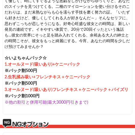
く優しく、時にくすぐるような悪戯をしかけながらゆっくりと、あなた
のスイッチを見つけてくる。二種のマイローションを使い分けるそのこ
だわりは、まだ未熟ながらも心を濡らす手技を磨く努力の証。「いたず
ら好きだけど、優しくしてくれる人が好きなんだ～」そんなセリフに、
思わずこっちが恋しそうになる。好奇心旺盛な彼女との時間は、新しい
発見の連続です。イキやすい体質で、20分で20回イッたという逸話
も…彼女の世界にそっと足を踏み入れてくれる、余裕ある大人の紳士と
の時間こそが、彼女をもっと綺麗にする。今宵、あなたの時間を少しだ
け預けてみませんか？
☆いよちゃんパック☆
1.オールヌード(吸いあり)+ケニーパック
※パック割500円
2.生乳揉み吸い+フレンチキス＋ケニーパック
※パック割500円
3.オールヌード(吸いあり)フレンチキス＋ケニーパック＋パイズリ
※パック割1000円
※他の割引と併用可能(最大3000円引きまで)