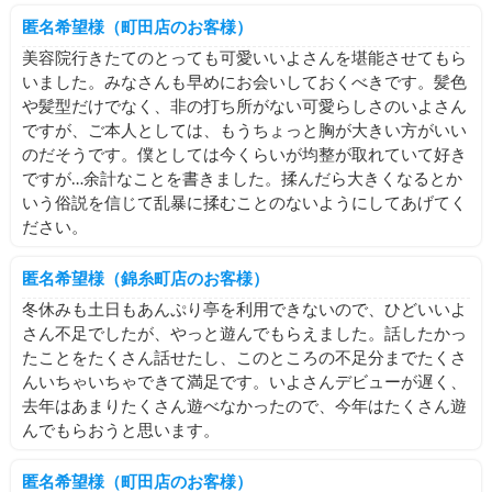
匿名希望様（町田店のお客様）
美容院行きたてのとっても可愛いいよさんを堪能させてもら
いました。みなさんも早めにお会いしておくべきです。髪色
や髪型だけでなく、非の打ち所がない可愛らしさのいよさん
ですが、ご本人としては、もうちょっと胸が大きい方がいい
のだそうです。僕としては今くらいが均整が取れていて好き
ですが…余計なことを書きました。揉んだら大きくなるとか
いう俗説を信じて乱暴に揉むことのないようにしてあげてく
ださい。
匿名希望様（錦糸町店のお客様）
冬休みも土日もあんぷり亭を利用できないので、ひどいいよ
さん不足でしたが、やっと遊んでもらえました。話したかっ
たことをたくさん話せたし、このところの不足分までたくさ
んいちゃいちゃできて満足です。いよさんデビューが遅く、
去年はあまりたくさん遊べなかったので、今年はたくさん遊
んでもらおうと思います。
匿名希望様（町田店のお客様）