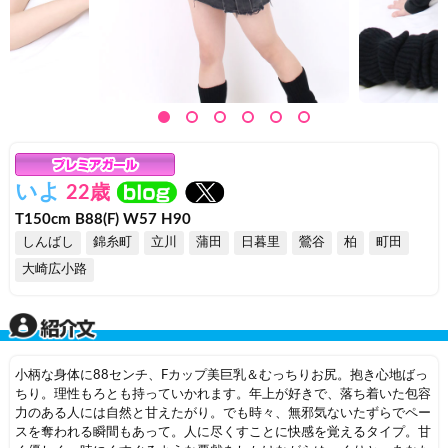
いよ
22歳
T150cm B88(F) W57 H90
しんばし
錦糸町
立川
蒲田
日暮里
鶯谷
柏
町田
大崎広小路
小柄な身体に88センチ、Fカップ美巨乳＆むっちりお尻。
抱き心地ばっ
ちり。
理性もろとも持っていかれます。年上が好きで、落ち着いた包容
力のある人には自然と甘えたがり。でも時々、無邪気ないたずらでペー
スを奪われる瞬間もあって。人に尽くすことに快感を覚えるタイプ。甘