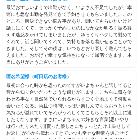
最近お忙しいようで出勤がなく、いよさん不足でしたが、幸
運にも急な出勤を発見できて予約させてもらいました。この
ところ、解決できない悩み事があり、聞いてもらいたいけど
話しにくくて、せっかく予約したのになかなか明るく振る舞
えず迷惑をかけてしまいましたが、ゆっくりハグして慰めて
くれて、話も聞いてくれて、気持ちを落ち着かせることがで
きました。そしてその後は、いつもどおり楽しく遊んでもら
えました。おかげで幸せな気持ちになって帰宅できます。本
当にありがとうございました。
匿名希望様（町田店のお客様）
最初に会った時から思ったのですがいよちゃんと話してると
昔から知り合いだったような感じがします。こちらに気を使
わせる事なく自然体でいられるからすごく心地よくて何度も
会いたくなる。尚且つ時間いっぱい楽しんでもらおうという
気持ちが溢れていてそれがうれしくてこちらもそれ以上に返
したくなります。まさにいよちゃんの好きな言葉[思いやり
は行ったり来たり][貰った優しさにちょっとだけ上乗せして
お返し]が心から伝わってきていつも幸せな時間を過ごせて