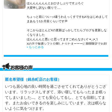
ほんんんんんんとおひさしぶりですぶろぐ
ではっっ今週もよろしくお願いします(*´˘`*)♡
そいえば最近X凍結から4度目の復活をしたんだけど
ひぃぃぃぃぃん
大変申し訳ない限りで.....
なんかXにスケジュール載せると良くないみたい😭
ここまで読んでくれてありがとう💐💐💐
あ！！！X！！！！
ちょっと前についっt違うわえっくすですねXをはじめまして
とゆことでぶろくに
まあもう1か月前くらいです💭
PS.
2度目の凍結されたままだったのが
04月27日（月）14:00-21:00 錦糸町04月28日（火）14:00-
最近また新しく作り直したので
そこからほとんどXの更新ばっかしてたらブログを更新しな
いよだいぶむちむちというか
21:00 しんばし05月01日（金）14:00-22:00 立川05月03日
くなりました
ぽちゃボディなんだけど
（日）12:00-19:00 立川
お気づきでない方ぜひフォローして見てみてね🥺
ほんんんんと悪いと思ってますごめんなさい(ᵕ •̥ ·̫ •̥ ᵕ)
これがいい！って言ってくれるの
明日からの予定はこんな感じ💨💨💨
Xの方で毎週シフト公開したりたまーーーに期間限定でお顔
» もっとみる
ほんとに嬉しい(*´˘`*)♡
ぜひまったりゆっくり待ってるね🫶🏻
いよのホームページのとこからX飛べるよーー💭
出してみたりちょいちょい色んな写真あげてみたり
結構出没多めです🌱🌱
でも夏熱くなると露出しまくりたくなるから
では今日はここらへんで🙇🏻‍♀️
そんなこんなで
ぜひ良ければそちらもちょいちょい覗いて見て欲しいですお
もうちょっと引き締めなきゃっっ！
(話の変え方のクセ)
願いします(｡ŏ_ŏ)
と焦る日々です(ᵕ •̥ ·̫ •̥ ᵕ)
ここまで読んでくれてありがとうっっっ🩷💚
今いよは何をしてるかと言いますと
https://x.com/fuwafuwacumori?s=21&t=PJyidZ--
がんばるっっっ！！！！！！！
Av5iTcBgwckspQ
匿名希望様（錦糸町店のお客様）
錦糸町店の深夜営業出勤中です💨💨💨
🔅いよ🔅
ね！！あとね！！最近とっても寒いですね😔私気温調節がほ
いつも居心地の良い時間を過ごさせてくれてありがとうござ
わーーーーーーーーい
んとに下手で
います。リラックスしすぎて、添い寝してもらったまま眠っ
あと気温とかみてもパッとどのくらいか思いつかなくて😔
てしまいました…。とても安心してるし、とても信頼してま
ずっと深夜営業出てみたかったの！！！！
気温暖かいのにめっちゃ厚着してたり寒い日なのに薄着だっ
たり
す。またお会いできるのを楽しみにしています。次は眠らな
いつも仲良くしてもらってるわさびさん
ほんとかなりの確率でやらかしてて
いように気をつけます。
(以後わさ姉)
まじで天気やめてくれ、、、って毎日思ってます😭😭