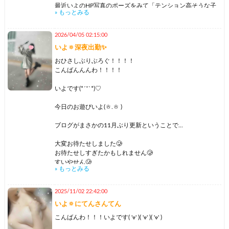
てずっと聞いてるんだけど(今も聞いてる💭)
最近いよのHP写真のポーズをみて「テンション高そうな子
» もっとみる
いよを選んで来て下さるお兄様方に対してこの歌詞の気持ち
だなー」と思って指名してくださったお兄様が予想以上に高
なんだよーーーー！
くてびっくりされてました🥲
2026/04/05 02:15:00
だあいすきよって感じ！！！！！いよのお味はいかがです
ごめん(｡ŏ_ŏ)
いよ🔅深夜出勤✨
か？(ฅωฅ//)あ、はず、
はずかち
わーーーーーって喋るだけ喋るし急に静かになって甘えたモ
おひさしぶりぶろぐ！！！！
ードになったり
こんばんんんわ！！！！
話変えよっと
いよすっごく忙しいらしいです(ㅎ.ㅎ )
いよです(*´˘`*)♡
05月11日（月） 18:30 - 22:30立川
ふふふ
05月12日（火） 10:00-15:00 立川
今日のお遊びいよ(ㅎ.ㅎ )
05月13日（水） 16:30-21:00 立川
ちなみに今日はお休みを頂いて友達と銭湯でゆーーーっくり
05月14日（木） 14:00-21:00 しんばし
してくるの
ブログがまさかの11月ぶり更新ということで...
みんなも日常の中に何か癒しを入れないとダメだよっ！！
大変お待たせしました🥲
今の所の明日からの予定ですー💨
毎日毎日頑張ってるのすっごくえらいけど頑張りすぎたら体
お待たせしすぎたかもしれません🥲
15以降はまだ決まってないから決まったら随時追加するね☀️
カチコチになっちゃうよ🙁
すいやせん🥲
» もっとみる
リマインダー登録してくださったら1週間分いよが追加した
らシフト見れるので登録ぜひぜひお願いしたい所存っっ！
癒しの時間もとっても大切にしてね🌱
再三言っておりますがほぼXに存在してたため
ぜんんんぜん更新出来ませんでした...
2025/11/02 22:42:00
今週はあまり長い時間無いんだけどもっと色んな人と会いた
その癒しの時間にいよが入れたら嬉しいなって思う今日この
いよ🔅にてんさんてん
いと思て沢山入れてしまいました！
頃😶💭
いいえ...
それと今週美容室行くのでやっと綺麗な緑髪復活だよーーー
毎日頑張ってるのホントすごいからいよにいいこいいこさせ
こんばんわ！！！いよです( 'ᢦ' )( 'ᢦ' )( 'ᢦ' )
💚嬉しい🥺💚いよのツヤツヤ髪みんな見てほしい🫶🏻
てください‼️
サボってました(ᵕ •̥ ·̫ •̥ ᵕ)