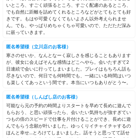
いところ、すごく頑張るところ、すごく配慮のあるところ、
でも自然に距離を詰めてくれるところなどがとてもとても好
きです。もはや可愛くなくてもいよさん以外考えられませ
ん。でも、やっぱりめちゃくちゃ可愛いので、ただただ深み
に嵌っていきます。
匿名希望様（立川店のお客様）
寒さのせいか、なんとなーく寂しさを感じることもあります
が、彼女に会えばそんな感情はどこへやら。会いたすぎて2
日連続で会いに行ってしまいました。プレイはもちろん話も
尽きないので、何日でも何時間でも、一緒にいる時間はいつ
も楽しくてあっという間です。本当にいつもありがとう〜。
匿名希望様（しんばし店のお客様）
可能なら元の予約の時間よりスタートを早めて長めに遊んで
もらおう、と思い頑張ったら、会いたい気持ちが強すぎてい
つもの倍のスピードで仕事を片付けることができ、長めに遊
んでもらう念願が叶いました。ゆっくりイチャイチャするの
ほんと幸せ…とろけてしまいました。話そうと思ってて話せ