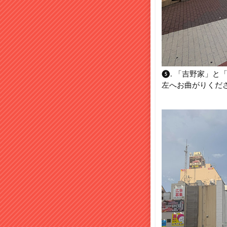
❺. 「吉野家」と
左へお曲がりくだ