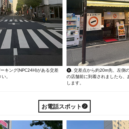
ーキング(NPC24H)がある交差
❽. 交差点から約20m先、左側
さい。
の店舗前に到着されましたら、
します。
お電話スポット❷