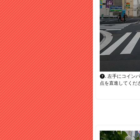
❼. 左手にコインパ
点を直進してくだ