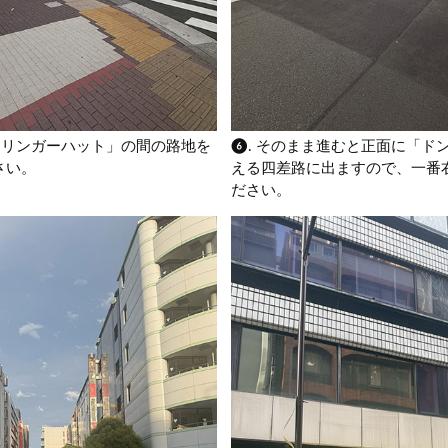
「リンガーハット」の間の路地を
❻. そのまま進むと正面に「ド
さい。
える四差路に出ますので、一番
ださい。