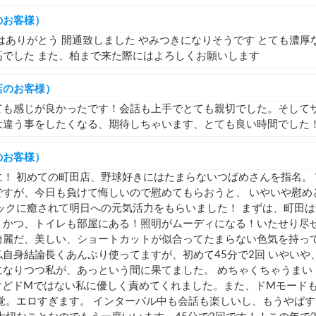
のお客様）
はありがとう 開通致しました やみつきになりそうです とても濃厚な
高でした また、柏まで来た際にはよろしくお願いします
店のお客様）
ても感じが良かったです！会話も上手でとても親切でした。そして
は違う事をしたくなる、期待しちゃいます、とても良い時間でした
のお客様）
！ 初めての町田店、野球好きにはたまらないつばめさんを指名。
ですが、今日も負けて悔しいので慰めてもらおうと、 いやいや慰め
ックに癒されて明日への元気活力をもらいました！ まずは、町田
）かつ、トイレも部屋にある！照明がムーディになる！いたせり尽せ
綺麗だ、美しい、ショートカットが似合ってたまらない色気を持って
自身結論長くあんぷり使ってますが、初めて45分で2回 いやいや、
になりつつ私が、あっという間に果てました。 めちゃくちゃうまい
けどドMではない私に優しく責めてくれました。また、ドMモード
覚。エロすぎます。 インターバル中も会話も楽しいし、もうやば