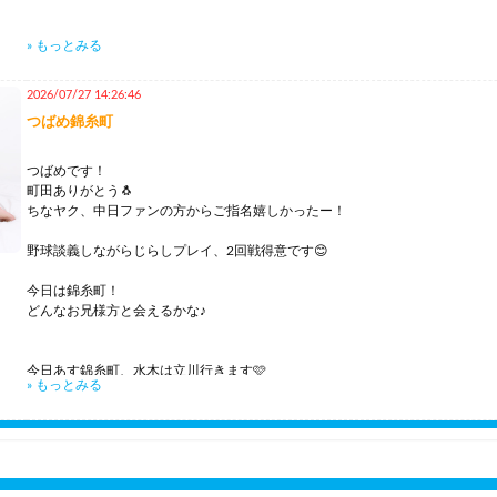
» もっとみる
今日も錦糸町22時までいます♪
2026/07/27 14:26:46
新たな扉を開けたいお兄さま
つばめ錦糸町
エッチなおねーさんとあんなことやこんなことしたいお兄さま
お誘い待ってます😊
つばめです！
町田ありがとう🐧
ちなヤク、中日ファンの方からご指名嬉しかったー！
野球談義しながらじらしプレイ、2回戦得意です😊
今日は錦糸町！
どんなお兄様方と会えるかな♪
今日あす錦糸町、水木は立川行きます🩷
» もっとみる