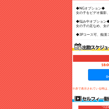
◆NGオプション◆
女の子をビデオ撮影
◆悩み中オプション
女の子の足なめ、女
◆3Pコース可、痴漢
18:0
0
※赤で表示されている時は
つば