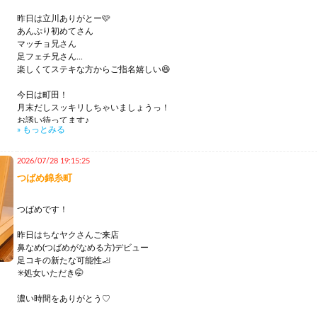
昨日は立川ありがとー🩷
あんぷり初めてさん
マッチョ兄さん
足フェチ兄さん...
楽しくてステキな方からご指名嬉しい😆
今日は町田！
月末だしスッキリしちゃいましょうっ！
お誘い待ってます♪
» もっとみる
2026/07/28 19:15:25
つばめ錦糸町
つばめです！
昨日はちなヤクさんご来店
鼻なめ(つばめがなめる方)デビュー
足コキの新たな可能性🦶
✳️処女いただき🤭
濃い時間をありがとう♡