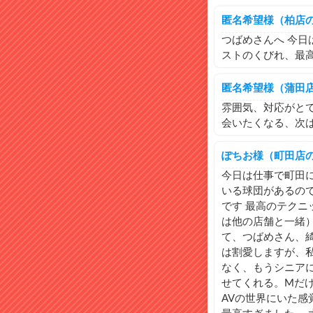
匿名希望様（柏店
つばめさんへ 今日
ストのくびれ、最
匿名希望様（蒲田
雰囲気、対応がと
会いたくなる、次
ぽちお様（町田店
今日は仕事で町田に
いる球団があるの
です 最高のテクニ
は他の店舗と一緒
て、つばめさん、
は割愛しますが、私
なく、もうシニア
せてくれる。Mだ
AVの世界にいた感