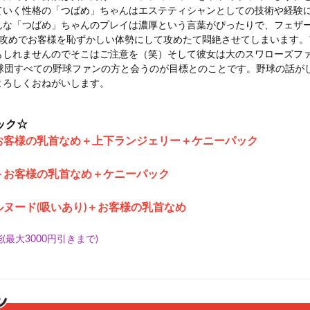
ていく性格の「つばめ」ちゃんはエステティシャンとしての技術や経験
んな「つばめ」ちゃんのプレイは濃厚という言葉がぴったりで、フェザ
点攻めでお客様を恥ずかしい体勢にして攻めたて悶絶させてしまいます。
もしれませんのでそこはご注意を（笑）そして彼女は大のスワローズフ
2球団すべての野球ファンの方と会うのが目標とのことです。野球の話が
よろしくおねがいします。
ック☆
お客様の乳首なめ＋上
下
ランジェリー
＋ケニーパック
い＋お客様の乳首なめ＋ケニーパック
ルヌード(吸いあり)＋お客様の乳首なめ
最大3000円引きまで)