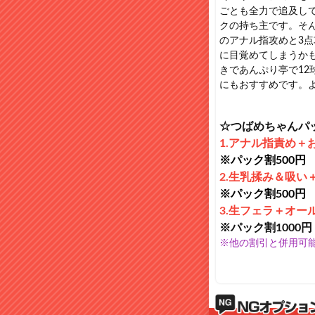
ごとも全力で追及し
クの持ち主です。そ
のアナル指攻めと3
に目覚めてしまうか
きであんぷり亭で1
にもおすすめです。
☆つばめちゃんパ
1.アナル指責め＋
※パック割500円
2.生乳揉み＆吸
※パック割500円
3.生フェラ＋オー
※パック割1000円
※他の割引と併用可能(