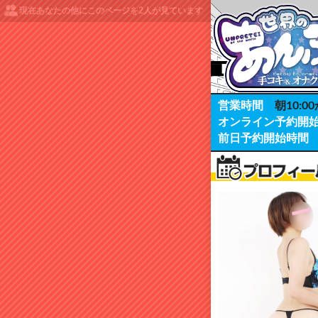
現在あなたの他にこのページを
2
人が見ています
営業時間
朝10:00
オンライン予約開
前日予約開始時間