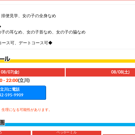
、排便見学、女の子の全身なめ
◆
の子の耳なめ、女の子首なめ、女の子の脇なめ
コース可、デートコース可◆
08/07(金)
08/08(土)
0 - 22:00
(立川)
立川に電話
42-595-9909
、生理になる可能性があります。
め
ペッ○ーミル